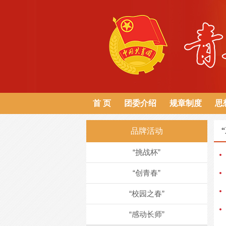
首 页
团委介绍
规章制度
思
品牌活动
“挑战杯”
“创青春”
“校园之春”
“感动长师”