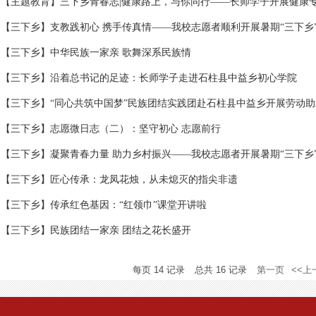
【主题教育】三下乡青春志|健康路上，与你同行——长师学子开展健康
【三下乡】支教践初心 携手传真情——我校志愿者顺利开展暑期“三下乡”系
【三下乡】中华民族一家亲 歌舞深系民族情
【三下乡】沿着总书记的足迹：长师学子走进石柱县中益乡初心学院
【三下乡】“同心共筑中国梦”民族团结实践团赴石柱县中益乡开展劳动
【三下乡】志愿微日志（二）：坚守初心 志愿前行
【三下乡】凝聚青春力量 助力乡村振兴——我校志愿者开展暑期“三下乡”系
【三下乡】匠心传承：龙凤花烛，从未熄灭的指尖非遗
【三下乡】传承红色基因：“红领巾”课堂开讲啦
【三下乡】民族团结一家亲 团结之花长盛开
每页
14
记录
总共
16
记录
第一页
<<上