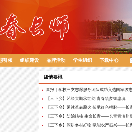
想引领
组织建设
品牌活动
学生组织
下载中心
团情要讯
喜报｜学校三支志愿服务团队成功入选国家级
【三下乡】艺绘大顺承红韵 青春筑梦铸忠魂——
【三下乡】延续革命薪火 传承红色根脉——长青
【三下乡】防治结核 生命长青——长青青涪州薪
【三下乡】深耕乡村好物 赋能农产振兴——长青