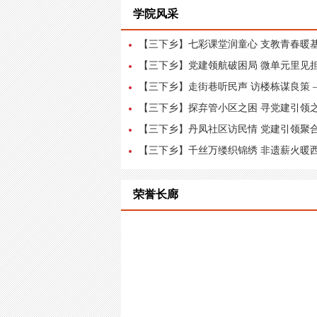
学院风采
【三下乡】七彩课堂润童心 支教青春暖基层
【三下乡】党建领航破困局 微单元里见担当
【三下乡】走街巷听民声 访楼栋谋良策 —
【三下乡】探弃管小区之困 寻党建引领之策
【三下乡】丹凤社区访民情 党建引领聚合力
【三下乡】千丝万缕织锦绣 非遗薪火暖西街
荣誉长廊