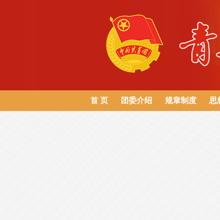
首 页
团委介绍
规章制度
思