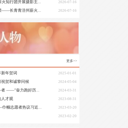
火知行团开展摄影主...
2026-07-16
——长青青涪州薪火...
2026-07-16
更多>>
年新年贺词
2025-01-01
日祝贺和诚挚问候
2024-05-04
 ——“奋力跑好历...
2024-03-31
的人才观
2023-08-31
巾帼志愿者热议习近...
2023-03-20
2023-02-20