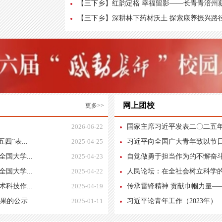
【三下乡】红韵定格 幸福留影——长青青涪州薪
【三下乡】深耕林下药材沃土 探索康养振兴路径
网上团校
更多>>
2026-06-22
国家主席习近平发表二〇二五
四”表...
2025-04-25
习近平向全国广大青年致以节
国大学...
2025-04-23
自觉做勇于担当作为的不懈奋斗者
国大学...
2025-04-22
人民论坛：在全社会树立科学
科技作...
2025-04-19
传承雷锋精神 贡献巾帼力量——
结果的公示
2025-01-11
习近平论青年工作（2023年）